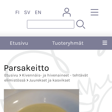
FI
SV
EN
Etusivu
Tuoteryhmät
Parsakeitto
Etusivu
>
Kivennäis- ja hivenaineet - tehtävät
elimistössä
>
Juurekset ja kasvikset