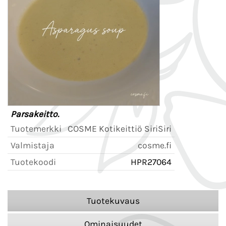
Parsakeitto.
Tuotemerkki
COSME Kotikeittiö SiriSiri
Valmistaja
cosme.fi
Tuotekoodi
HPR27064
Tuotekuvaus
Ominaisuudet