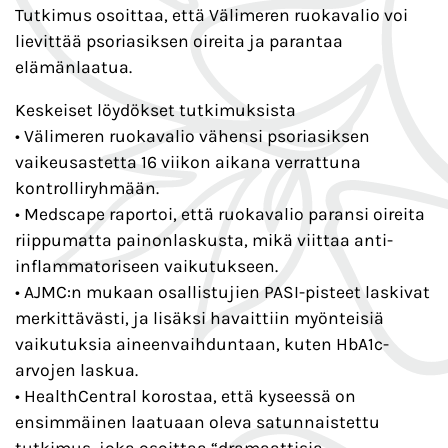
Tutkimus osoittaa, että Välimeren ruokavalio voi
lievittää psoriasiksen oireita ja parantaa
elämänlaatua.
Keskeiset löydökset tutkimuksista
• Välimeren ruokavalio vähensi psoriasiksen
vaikeusastetta 16 viikon aikana verrattuna
kontrolliryhmään.
• Medscape raportoi, että ruokavalio paransi oireita
riippumatta painonlaskusta, mikä viittaa anti-
inflammatoriseen vaikutukseen.
• AJMC:n mukaan osallistujien PASI-pisteet laskivat
merkittävästi, ja lisäksi havaittiin myönteisiä
vaikutuksia aineenvaihduntaan, kuten HbA1c-
arvojen laskua.
• HealthCentral korostaa, että kyseessä on
ensimmäinen laatuaan oleva satunnaistettu