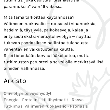
tutkimus, joka osoittaa “dramaattisia
parannuksia” vain 16 viikossa.
Mitä tämä tarkoittaa käytännössä?
Välimeren ruokavalio — runsaasti vihanneksia,
hedelmiä, täysjyviä, palkokasveja, kalaa ja
erityisesti ekstra-neitsytoliiviöljyä — näyttää
tukevan psoriasiksen hallintaa tulehdusta
vähentävien vaikutustensa kautta.
Se ei tietenkään korvaa lääkehoitoa, mutta
tutkimusten perusteella se voi olla merkittävä lisä
oireiden hallinnassa.
Arkisto
Oliiviöljyn terveyshyödyt
Energia - Proteiini - Hiilihydraatit - Rasva
Tutkimus: Välimeren ruokavalio - Psoriasis