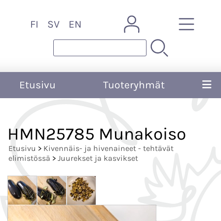
FI
SV
EN
Etusivu
Tuoteryhmät
HMN25785 Munakoiso
Etusivu
>
Kivennäis- ja hivenaineet - tehtävät
elimistössä
>
Juurekset ja kasvikset