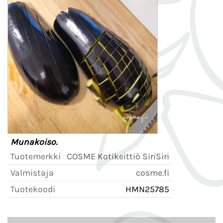
Munakoiso.
Tuotemerkki
COSME Kotikeittiö SiriSiri
Valmistaja
cosme.fi
Tuotekoodi
HMN25785