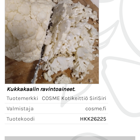
Kukkakaalin ravintoaineet.
Tuotemerkki
COSME Kotikeittiö SiriSiri
Valmistaja
cosme.fi
Tuotekoodi
HKK26225