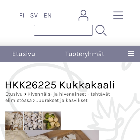
FI
SV
EN
Etusivu
Tuoteryhmät
HKK26225 Kukkakaali
Etusivu
>
Kivennäis- ja hivenaineet - tehtävät
elimistössä
>
Juurekset ja kasvikset