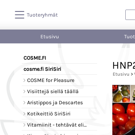
Tuoteryhmät
Etusivu
Tuo
COSME.FI
HNP2
cosme.fi SiriSiri
Etusivu
>
COSME for Pleasure
Visiittejä siellä täällä
Aristippos ja Descartes
Kotikeittiö SiriSiri
Vitamiinit - tehtävät elimistössä