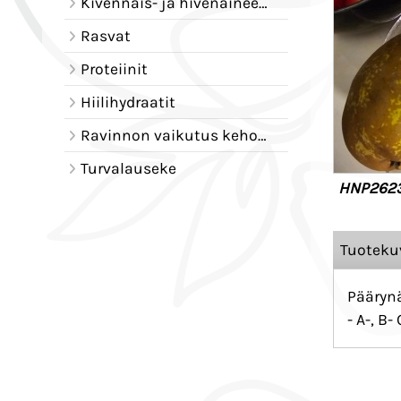
Kivennäis- ja hivenaineet - tehtävät elimistössä
Rasvat
Proteiinit
Hiilihydraatit
Ravinnon vaikutus kehoomme
Turvalauseke
HNP2623
Tuoteku
Päärynä
- A-, B