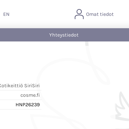
EN
Omat tiedot
Yhteystiedot
tikeittiö SiriSiri
cosme.fi
HNP26239