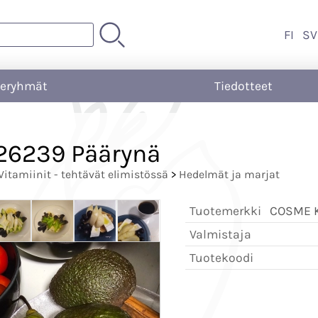
FI
SV
teryhmät
Tiedotteet
6239 Päärynä
Vitamiinit - tehtävät elimistössä
>
Hedelmät ja marjat
Tuotemerkki
COSME Ko
Valmistaja
Tuotekoodi