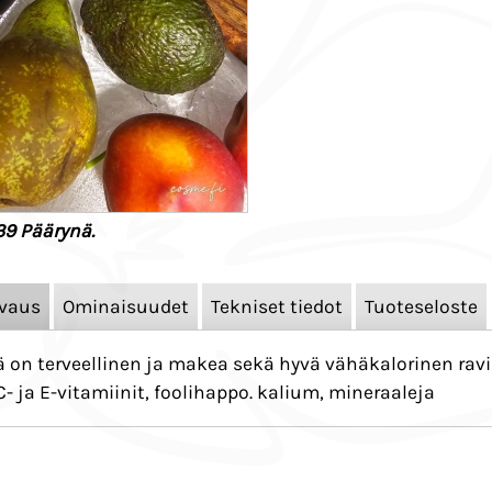
9 Päärynä.
vaus
Ominaisuudet
Tekniset tiedot
Tuoteseloste
 on terveellinen ja makea sekä hyvä vähäkalorinen rav
- C- ja E-vitamiinit, foolihappo. kalium, mineraaleja