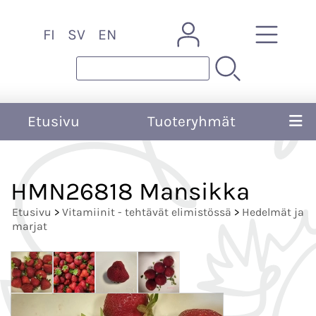
FI
SV
EN
Etusivu
Tuoteryhmät
HMN26818 Mansikka
Etusivu
>
Vitamiinit - tehtävät elimistössä
>
Hedelmät ja
marjat