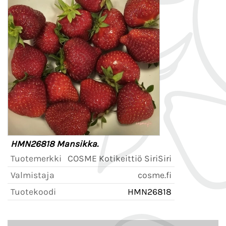
HMN26818 Mansikka.
Tuotemerkki
COSME Kotikeittiö SiriSiri
Valmistaja
cosme.fi
Tuotekoodi
HMN26818