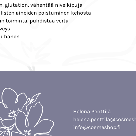
m, glutation, vähentää nivelkipuja
llisten aineiden poistuminen kehosta
n toiminta, puhdistaa verta
rveys
rauhanen
Helena Penttilä
helena.penttila@cosmesh
info@cosmeshop.fi