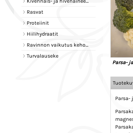
Kivennäis- ja hivenaineet - tehtävät elimistössä
Rasvat
Proteiinit
Hiilihydraatit
Ravinnon vaikutus kehoomme
Turvalauseke
Parsa- j
Tuoteku
Parsa- 
Parsaka
magnesi
Parsaka