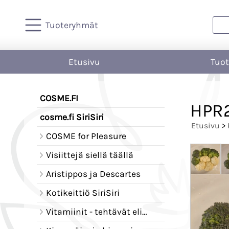
Tuoteryhmät
Etusivu
Tuo
COSME.FI
HPR2
cosme.fi SiriSiri
Etusivu
>
COSME for Pleasure
Visiittejä siellä täällä
Aristippos ja Descartes
Kotikeittiö SiriSiri
Vitamiinit - tehtävät elimistössä