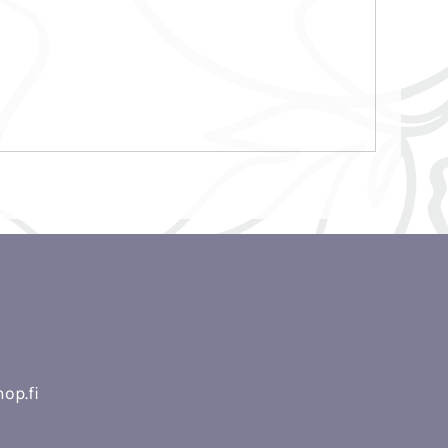
op.fi