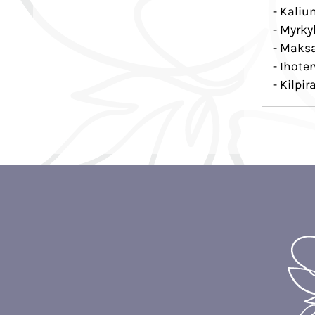
- Kaliu
- Myrky
- Maksa
- Ihote
- Kilpi