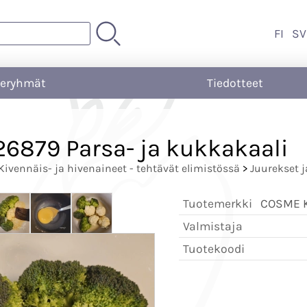
FI
SV
teryhmät
Tiedotteet
6879 Parsa- ja kukkakaali
Kivennäis- ja hivenaineet - tehtävät elimistössä
>
Juurekset j
Tuotemerkki
COSME Ko
Valmistaja
Tuotekoodi