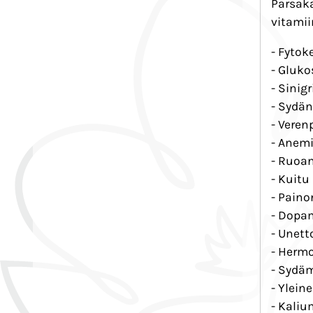
Parsaka
vitamii
- Fytok
- Gluko
- Sinigr
- Sydän
- Veren
- Anemi
- Ruoan
- Kuitu
- Paino
- Dopa
- Unet
- Hermo
- Sydäm
- Ylein
- Kaliu