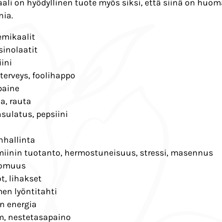
ali on hyödyllinen tuote myös siksi, että siinä on huom
nia.
emikaalit
sinolaatit
iini
terveys, foolihappo
paine
a, rauta
sulatus, pepsiini
nhallinta
miinin tuotanto, hermostuneisuus, stressi, masennus
tomuus
t, lihakset
en lyöntitahti
en energia
m, nestetasapaino