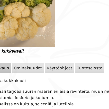
a kukkakaali.
vaus
Ominaisuudet
Käyttöohjeet
Tuoteseloste
ja kukkakaali
ali tarjoaa suuren määrän erilaisia ravinteita, muun m
umia, fosforia ja kaliumia.
alissa on kuitua, seleeniä ja luteiinia.