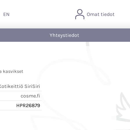
EN
Omat tiedot
Yhteystiedot
a kasvikset
tikeittiö SiriSiri
cosme.fi
HPR26879