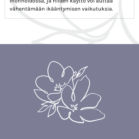
ihonhoidossa, ja niiden käyttö voi auttaa
vähentämään ikääntymisen vaikutuksia.