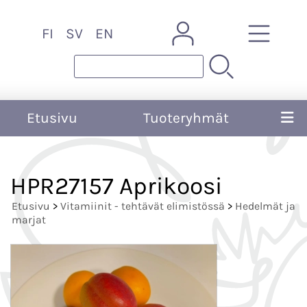
FI
SV
EN
Etusivu
Tuoteryhmät
HPR27157 Aprikoosi
Etusivu
>
Vitamiinit - tehtävät elimistössä
>
Hedelmät ja
marjat