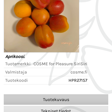
Aprikoosi.
Tuotemerkki
COSME for Pleasure SiriSiri
Valmistaja
cosme.fi
Tuotekoodi
HPR27157
Tuotekuvaus
Tekniset tiedot