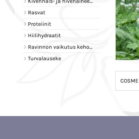
Kivennäis- ja hivenaineet - tehtävät elimistössä
Rasvat
Proteiinit
Hiilihydraatit
Ravinnon vaikutus kehoomme
Turvalauseke
COSME 