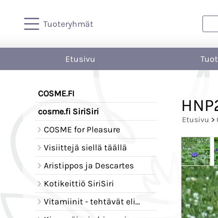
Tuoteryhmät
Etusivu
Tuo
COSME.FI
HNP
cosme.fi SiriSiri
Etusivu
>
COSME for Pleasure
Visiittejä siellä täällä
Aristippos ja Descartes
Kotikeittiö SiriSiri
Vitamiinit - tehtävät elimistössä