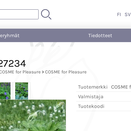
FI
SV
teryhmät
Tiedotteet
27234
COSME for Pleasure
>
COSME for Pleasure
Tuotemerkki
COSME fo
Valmistaja
Tuotekoodi