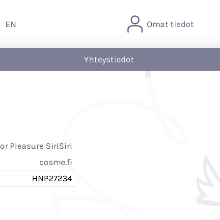
EN
Omat tiedot
Yhteystiedot
r Pleasure SiriSiri
cosme.fi
HNP27234