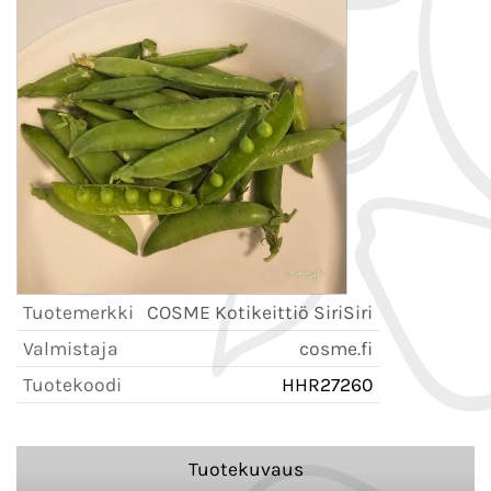
Tuotemerkki
COSME Kotikeittiö SiriSiri
Valmistaja
cosme.fi
Tuotekoodi
HHR27260
Tuotekuvaus