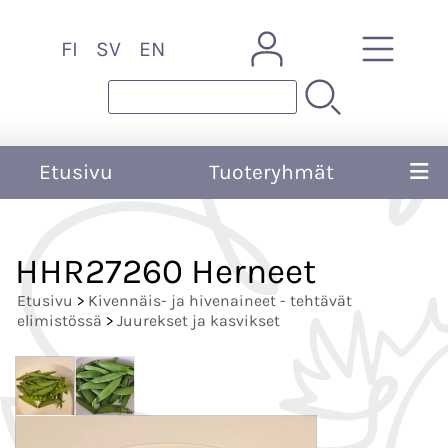
FI
SV
EN
Etusivu
Tuoteryhmät
HHR27260 Herneet
Etusivu
>
Kivennäis- ja hivenaineet - tehtävät
elimistössä
>
Juurekset ja kasvikset